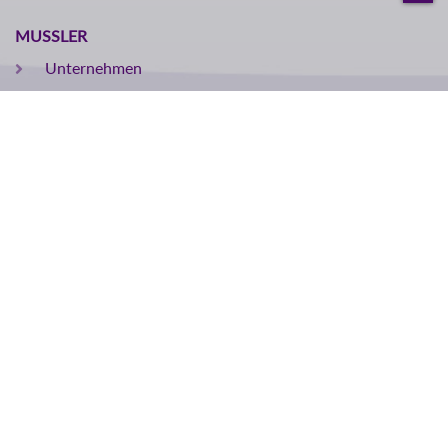
MUSSLER
Unternehmen
Philosophie
Leitbild
Ausbildung
Geschichte
Karriere
Portfolio
Herstellung
Abfüllung
Verpackung und Versand
Dienstleistungen